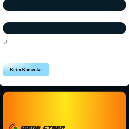
Situs Web
Simpan nama, email, dan situs web saya pada peramban ini
untuk komentar saya berikutnya.