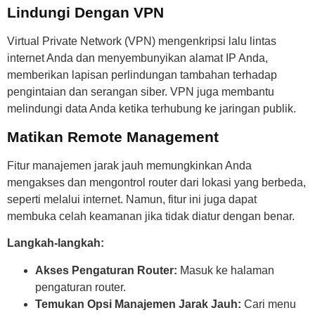
Lindungi Dengan VPN
Virtual Private Network (VPN) mengenkripsi lalu lintas
internet Anda dan menyembunyikan alamat IP Anda,
memberikan lapisan perlindungan tambahan terhadap
pengintaian dan serangan siber. VPN juga membantu
melindungi data Anda ketika terhubung ke jaringan publik.
Matikan Remote Management
Fitur manajemen jarak jauh memungkinkan Anda
mengakses dan mengontrol router dari lokasi yang berbeda,
seperti melalui internet. Namun, fitur ini juga dapat
membuka celah keamanan jika tidak diatur dengan benar.
Langkah-langkah:
Akses Pengaturan Router:
Masuk ke halaman
pengaturan router.
Temukan Opsi Manajemen Jarak Jauh:
Cari menu