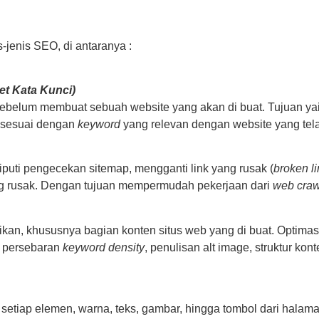
-jenis SEO, di antaranya :
t Kata Kunci)
ebelum membuat sebuah website yang akan di buat. Tujuan yai
eh sesuai dengan
keyword
yang relevan dengan website yang tela
iputi pengecekan sitemap, mengganti link yang rusak (
broken li
ng rusak. Dengan tujuan mempermudah pekerjaan dari
web craw
ikan, khususnya bagian konten situs web yang di buat. Optim
, persebaran
keyword density
, penulisan alt image, struktur ko
.
 setiap elemen, warna, teks, gambar, hingga tombol dari hala