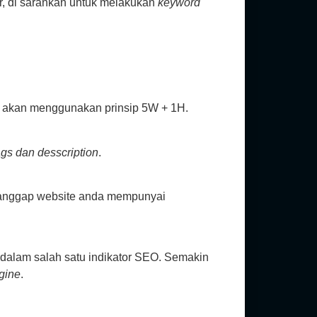
r, di sarankan untuk melakukan
keyword
ya akan menggunakan prinsip 5W + 1H.
ags dan desscription
.
ganggap website anda mempunyai
dalam salah satu indikator SEO. Semakin
gine
.