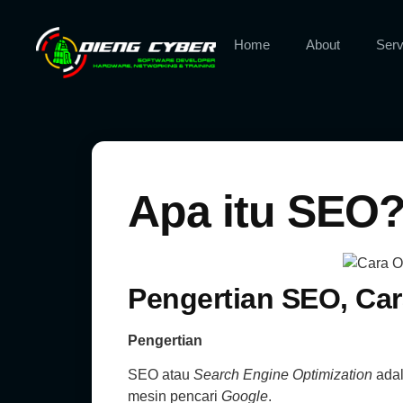
Home
About
Serv
Apa itu SEO
Pengertian SEO, Car
Pengertian
SEO atau
Search Engine Optimization
adal
mesin pencari
Google
.