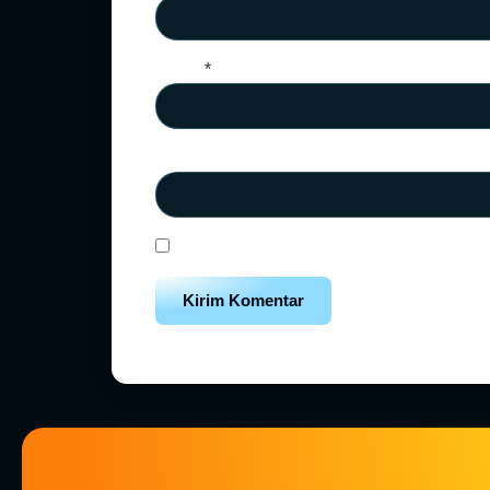
Email
*
Situs Web
Simpan nama, email, dan situs web saya