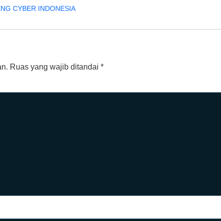
 DIENG CYBER INDONESIA
an.
Ruas yang wajib ditandai
*