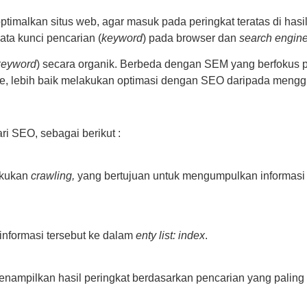
timalkan situs web, agar masuk pada peringkat teratas di hasil
ta kunci pencarian (
keyword
) pada browser dan
search engin
keyword
) secara organik. Berbeda dengan SEM yang berfokus p
te, lebih baik melakukan optimasi dengan SEO daripada men
ri SEO, sebagai berikut :
akukan
crawling,
yang bertujuan untuk mengumpulkan informasi d
nformasi tersebut ke dalam
enty list: index
.
nampilkan hasil peringkat berdasarkan pencarian yang paling