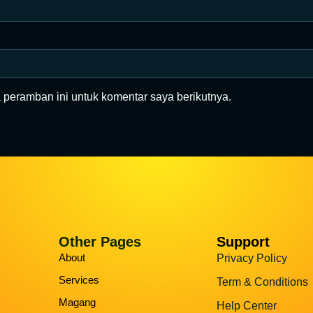
 peramban ini untuk komentar saya berikutnya.
Other Pages
Support
About
Privacy Policy
Services
Term & Conditions
Magang
Help Center