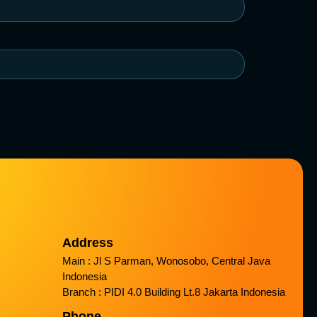
Address
Main : Jl S Parman, Wonosobo, Central Java
Indonesia
Branch : PIDI 4.0 Building Lt.8 Jakarta Indonesia
Phone