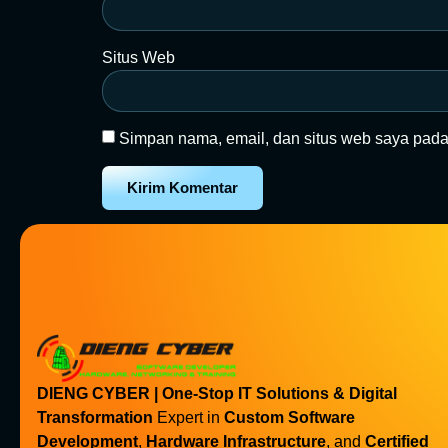
Situs Web
Simpan nama, email, dan situs web saya pada
DIENG CYBER | One-Stop IT Solutions & Digital
Transformation
Expert in
Custom Software
Development
,
Hardware Infrastructure
, and
Certified