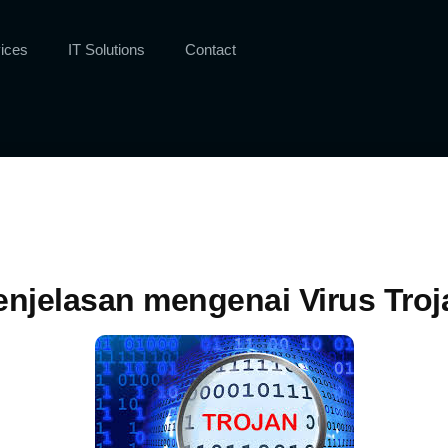
ices
IT Solutions
Contact
enjelasan mengenai Virus Troj