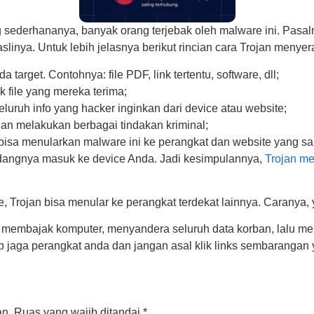
g sederhananya, banyak orang terjebak oleh malware ini. Pas
linya. Untuk lebih jelasnya berikut rincian cara Trojan menyer
arget. Contohnya: file PDF, link tertentu, software, dll;
 file yang mereka terima;
luruh info yang hacker inginkan dari device atau website;
an melakukan berbagai tindakan kriminal;
 bisa menularkan malware ini ke perangkat dan website yang sa
ndangnya masuk ke device Anda. Jadi kesimpulannya,
Trojan me
e, Trojan bisa menular ke perangkat terdekat lainnya. Caranya
 membajak komputer, menyandera seluruh data korban, lalu m
p jaga perangkat anda dan jangan asal klik links sembarangan 
an.
Ruas yang wajib ditandai
*