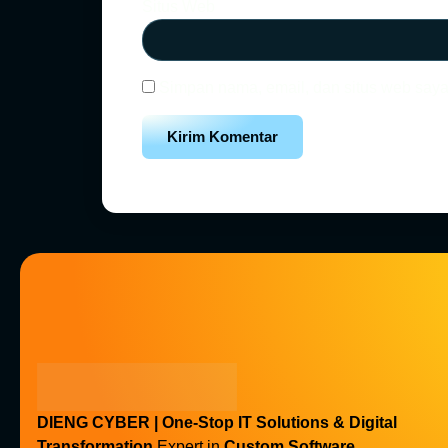
Situs Web
Simpan nama, email, dan situs web saya
DIENG CYBER | One-Stop IT Solutions & Digital
Transformation
Expert in
Custom Software