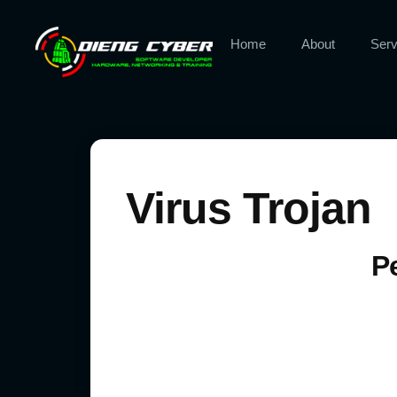
Home
About
Serv
Virus Trojan
P