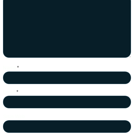
Nama
*
Email
*
Situs Web