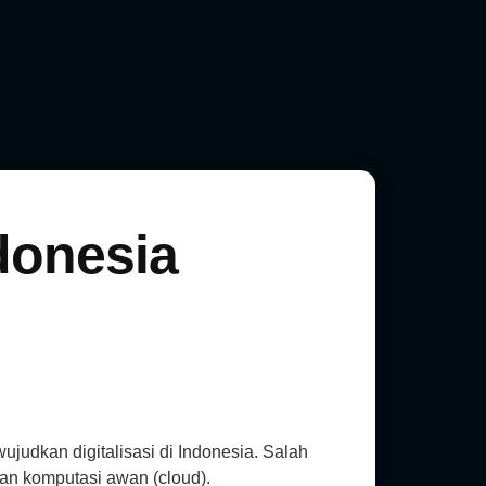
donesia
udkan digitalisasi di Indonesia. Salah
dan komputasi awan (cloud).