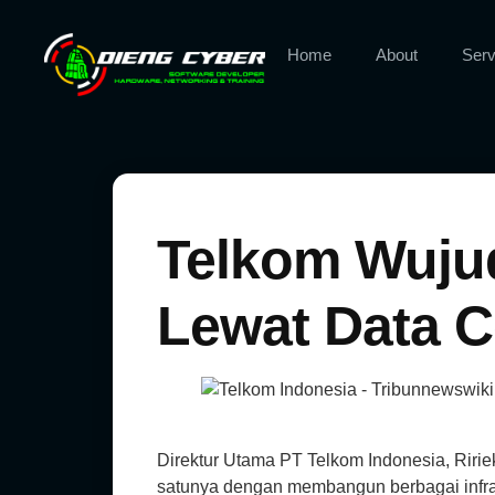
Home
About
Serv
Telkom Wujud
Lewat Data C
Direktur Utama PT Telkom Indonesia, Riri
satunya dengan membangun berbagai infrast