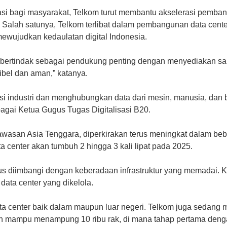
asi bagi masyarakat, Telkom turut membantu akselerasi pemban
h. Salah satunya, Telkom terlibat dalam pembangunan data cen
mewujudkan kedaulatan digital Indonesia.
an bertindak sebagai pendukung penting dengan menyediakan sar
ibel dan aman,” katanya.
asi industri dan menghubungkan data dari mesin, manusia, dan b
ebagai Ketua Gugus Tugas Digitalisasi B20.
kawasan Asia Tenggara, diperkirakan terus meningkat dalam be
a center akan tumbuh 2 hingga 3 kali lipat pada 2025.
us diimbangi dengan keberadaan infrastruktur yang memadai. K
ata center yang dikelola.
data center baik dalam maupun luar negeri. Telkom juga seda
an mampu menampung 10 ribu rak, di mana tahap pertama denga