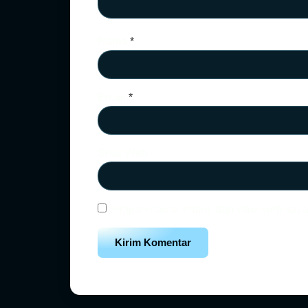
Nama
*
Email
*
Situs Web
Simpan nama, email, dan situs web saya