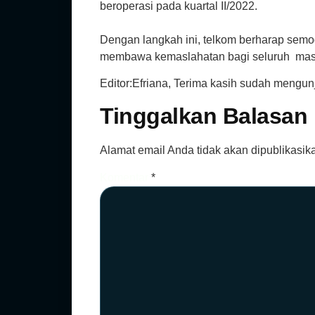
beroperasi pada kuartal II/2022.
Dengan langkah ini, telkom berharap semog
membawa kemaslahatan bagi seluruh masy
Editor:Efriana, Terima kasih sudah mengun
Tinggalkan Balasan
Alamat email Anda tidak akan dipublikasik
Komentar
*