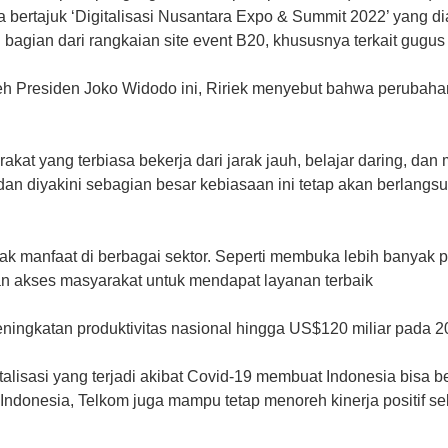
a bertajuk ‘Digitalisasi Nusantara Expo & Summit 2022’ yang d
bagian dari rangkaian site event B20, khususnya terkait gugus t
eh Presiden Joko Widodo ini, Ririek menyebut bahwa perubaha
t yang terbiasa bekerja dari jarak jauh, belajar daring, dan 
dan diyakini sebagian besar kebiasaan ini tetap akan berlang
ak manfaat di berbagai sektor. Seperti membuka lebih banyak p
an akses masyarakat untuk mendapat layanan terbaik
ningkatan produktivitas nasional hingga US$120 miliar pada 202
lisasi yang terjadi akibat Covid-19 membuat Indonesia bisa b
di Indonesia, Telkom juga mampu tetap menoreh kinerja positif s