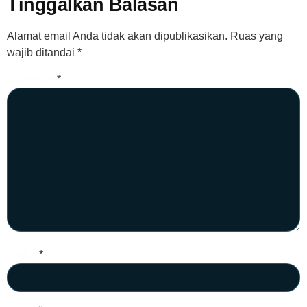
Tinggalkan Balasan
Alamat email Anda tidak akan dipublikasikan.
Ruas yang
wajib ditandai
*
Komentar
*
Nama
*