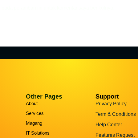
 pada peramban ini untuk komentar saya berikutnya.
Other Pages
Support
About
Privacy Policy
Services
Term & Conditions
Magang
Help Center
IT Solutions
Features Request