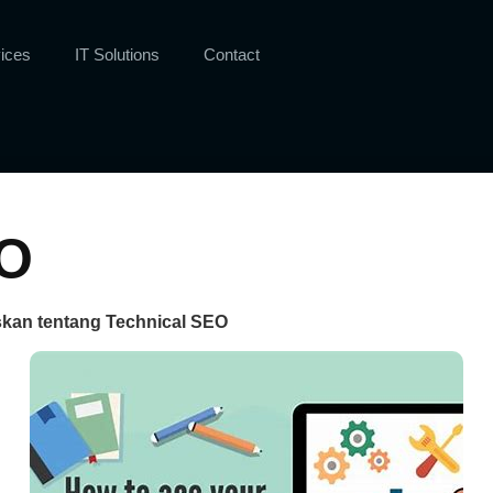
ices
IT Solutions
Contact
EO
skan tentang Technical SEO