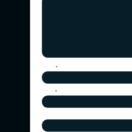
Nama
*
Email
*
Situs Web