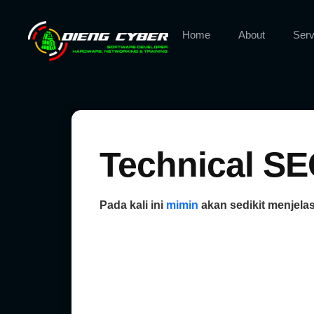
Home
About
Serv
Technical S
Pada kali ini
mimin
akan sedikit menjela