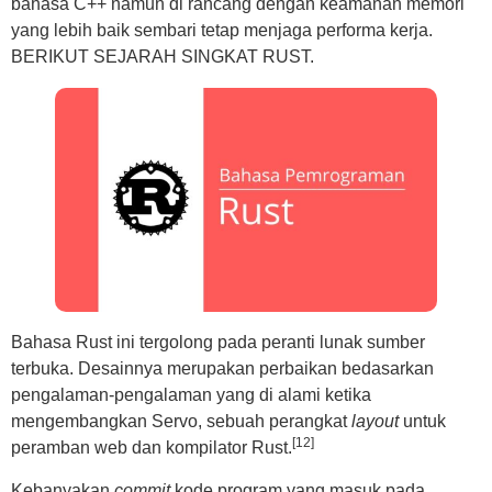
bahasa C++ namun di rancang dengan keamanan memori
yang lebih baik sembari tetap menjaga performa kerja.
BERIKUT SEJARAH SINGKAT RUST.
Bahasa Rust ini tergolong pada peranti lunak sumber
terbuka. Desainnya merupakan perbaikan bedasarkan
pengalaman-pengalaman yang di alami ketika
mengembangkan Servo, sebuah perangkat
layout
untuk
[12]
peramban web dan kompilator Rust.
Kebanyakan
commit
kode program yang masuk pada