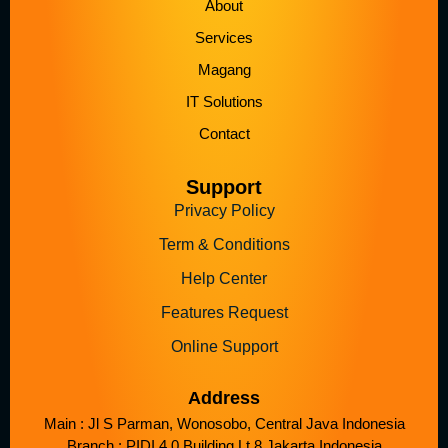
About
Services
Magang
IT Solutions
Contact
Support
Privacy Policy
Term & Conditions
Help Center
Features Request
Online Support
Address
Main : Jl S Parman, Wonosobo, Central Java Indonesia
Branch : PIDI 4.0 Building Lt.8 Jakarta Indonesia