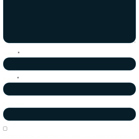
Nama
*
Email
*
Situs Web
Simpan nama, email, dan situs web saya pada peramban ini