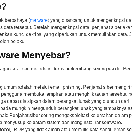
e?
k berbahaya (
malware
) yang dirancang untuk mengenkripsi dat
 data tersebut. Setelah mengenkripsi data, penjahat siber ak
erikan kunci dekripsi yang diperlukan untuk memulihkan data. Ji
oleh pelaku.
ware Menyebar?
ai cara, dan metode ini terus berkembang seiring waktu· Be
ng umum adalah melalui email phishing. Penjahat siber mengirim
t pengguna membuka lampiran atau mengklik tautan tersebut, 
apat disisipkan dalam perangkat lunak yang diunduh dari inter
spada mungkin mengunduh perangkat lunak yang tampaknya sah
ak: Penjahat siber sering mengeksploitasi kelemahan dalam pe
a menyusup ke dalam sistem dan menginstal ransomware.
ol): RDP yang tidak aman atau memiliki kata sandi lemah ser