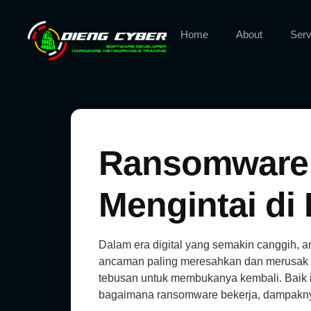
Home
About
Serv
Ransomware:
Mengintai di
Dalam era digital yang semakin canggih, 
ancaman paling meresahkan dan merusak a
tebusan untuk membukanya kembali. Baik i
bagaimana ransomware bekerja, dampaknya,