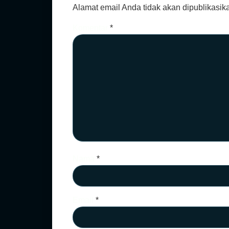
Alamat email Anda tidak akan dipublikasik
Komentar
*
Nama
*
Email
*