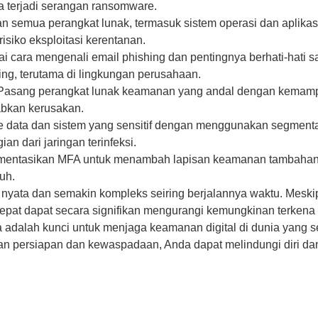
a terjadi serangan ransomware.
 semua perangkat lunak, termasuk sistem operasi dan aplikasi
siko eksploitasi kerentanan.
 cara mengenali email phishing dan pentingnya berhati-hati 
ting, terutama di lingkungan perusahaan.
: Pasang perangkat lunak keamanan yang andal dengan kemam
bkan kerusakan.
e data dan sistem yang sensitif dengan menggunakan segmenta
n dari jaringan terinfeksi.
plementasikan MFA untuk menambah lapisan keamanan tambahan
auh.
nyata dan semakin kompleks seiring berjalannya waktu. Meski
tepat dapat secara signifikan mengurangi kemungkinan terken
ta adalah kunci untuk menjaga keamanan digital di dunia yang
gan persiapan dan kewaspadaan, Anda dapat melindungi diri d