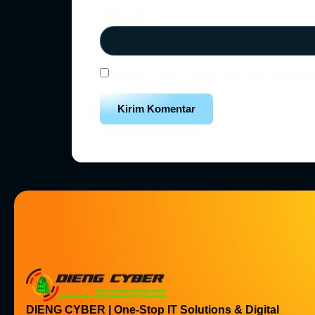
Situs Web
Simpan nama, email, dan situs web saya
DIENG CYBER | One-Stop IT Solutions & Digital