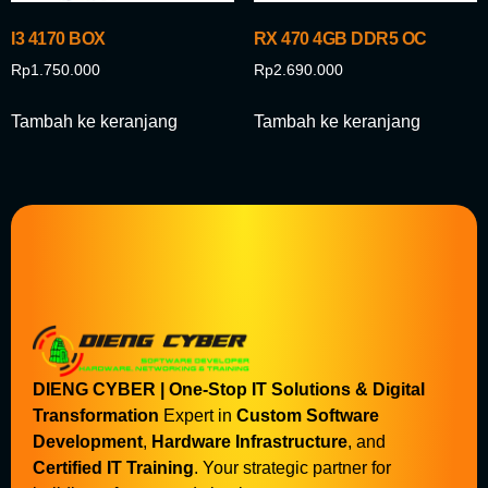
I3 4170 BOX
RX 470 4GB DDR5 OC
Rp
1.750.000
Rp
2.690.000
Tambah ke keranjang
Tambah ke keranjang
DIENG CYBER | One-Stop IT Solutions & Digital
Transformation
Expert in
Custom Software
Development
,
Hardware Infrastructure
, and
Certified IT Training
. Your strategic partner for