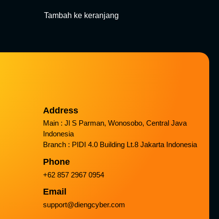
Tambah ke keranjang
Address
Main : Jl S Parman, Wonosobo, Central Java
Indonesia
Branch : PIDI 4.0 Building Lt.8 Jakarta Indonesia
Phone
+62 857 2967 0954
Email
support@diengcyber.com