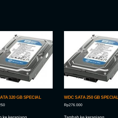
ATA 320 GB SPECIAL
WDC SATA 250 GB SPECIA
250
Rp
276.000
 ke keranjang
Tambah ke keranjang