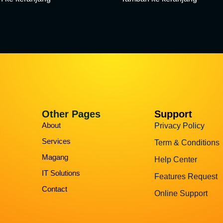
Other Pages
Support
About
Privacy Policy
Services
Term & Conditions
Magang
Help Center
IT Solutions
Features Request
Contact
Online Support