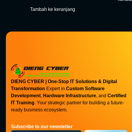
Tambah ke keranjang
DIENG CYBER | One-Stop IT Solutions & Digital
Transformation
Expert in
Custom Software
Development
,
Hardware Infrastructure
, and
Certified
IT Training
. Your strategic partner for building a future-
ready business ecosystem.
Subscribe to our newsletter