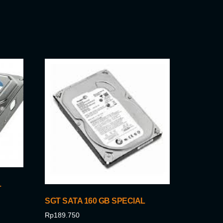
L
SGT SATA 160 GB SPECIAL
Rp
189.750