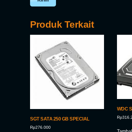
Produk Terkait
WDC S
Rp
316.
SGT SATA 250 GB SPECIAL
Rp
276.000
Tambah