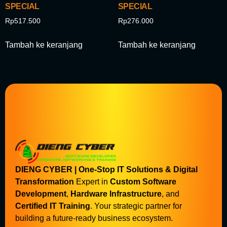
SPECIAL
SPECIAL
Rp
517.500
Rp
276.000
Tambah ke keranjang
Tambah ke keranjang
DIENG CYBER | One-Stop IT Solutions & Digital
Transformation
Expert in
Custom Software
Development
,
Hardware Infrastructure
, and
Certified IT Training
. Your strategic partner for
building a future-ready business ecosystem.