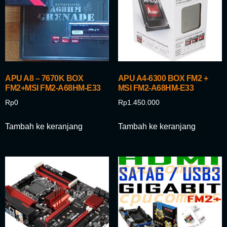
APU A8 – 7670K BOX
APU A4-6300 BOX FM2 +
FM2+MSI FM2-A68HM-E33
MSI FM2-A68HM-E33
Rp
0
Rp
1.450.000
Tambah ke keranjang
Tambah ke keranjang