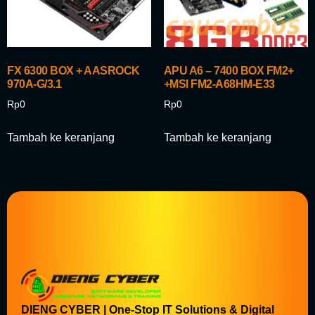
FX 6300 BOX + AASROCK
APU A6 – 7400 BOX FM2+
970A-G/3.1
+MSI FM2-A68HM-E33
Rp
0
Rp
0
Tambah ke keranjang
Tambah ke keranjang
DIENG CYBER | One-Stop IT Solutions & Digital