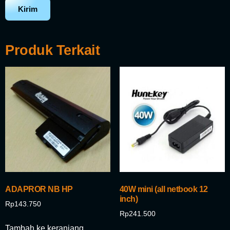
Produk Terkait
ADAPROR NB HP
40W mini (all netbook 12
inch)
Rp
143.750
Rp
241.500
Tambah ke keranjang