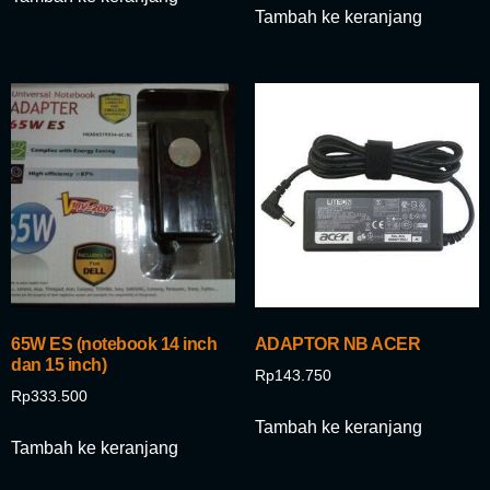
Tambah ke keranjang
65W ES (notebook 14 inch
ADAPTOR NB ACER
dan 15 inch)
Rp
143.750
Rp
333.500
Tambah ke keranjang
Tambah ke keranjang