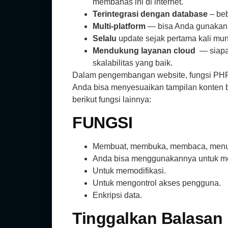
membahas ini di internet.
Terintegrasi dengan database
– be
Multi-platform
— bisa Anda gunakan 
Selalu
update sejak pertama kali mu
Mendukung layanan cloud
— siapa
skalabilitas yang baik.
Dalam pengembangan website, fungsi PHP
Anda bisa menyesuaikan tampilan konten be
berikut fungsi lainnya:
FUNGSI
Membuat, membuka, membaca, menulis
Anda bisa menggunakannya untuk me
Untuk memodifikasi.
Untuk mengontrol akses pengguna.
Enkripsi data.
Tinggalkan Balasan