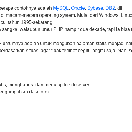
berapa contohnya adalah
MySQL
,
Oracle
,
Sybase
,
DB2
, dll.
di macam-macam operating system. Mulai dari Windows, Linu
ncul tahun 1995-sekarang
 sangka, walaupun umur PHP hampir dua dekade, tapi ia bis
 umumnya adalah untuk mengubah halaman statis menjadi hal
rdasarkan situasi agar tidak terlihat begitu-begitu saja. Nah
, menghapus, dan menutup file di server.
ngumpulkan data form.