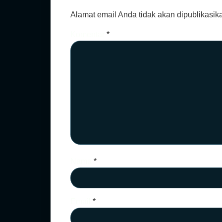
Alamat email Anda tidak akan dipublikasik
Komentar
*
Nama
*
Email
*