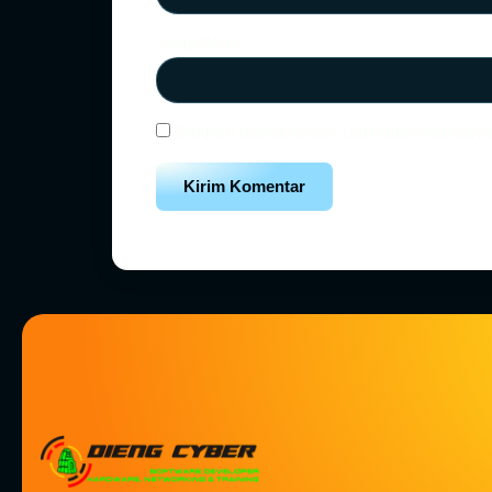
Situs Web
Simpan nama, email, dan situs web saya