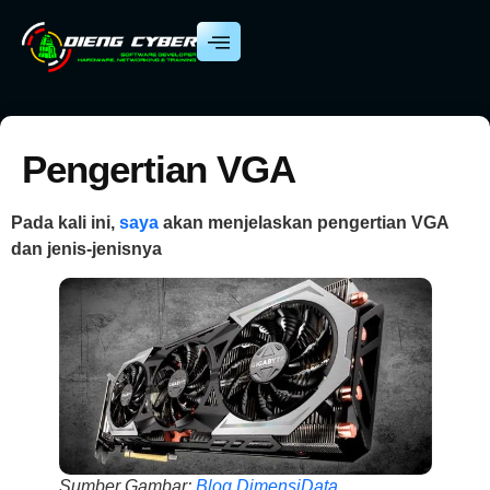
Pengertian VGA
Pada kali ini,
saya
akan menjelaskan
pengertian VGA
dan jenis-jenisnya
Sumber Gambar:
Blog DimensiData