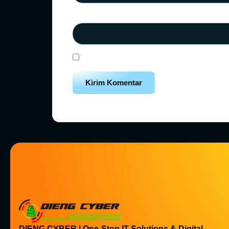
Situs Web
Simpan nama, email, dan situs web saya
DIENG CYBER | One-Stop IT Solutions & Digital