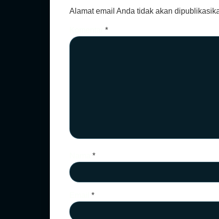
Alamat email Anda tidak akan dipublikasik
Komentar
*
Nama
*
Email
*