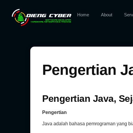
Home
About
Serv
Pengertian J
Pengertian Java, Se
Pengertian
Java adalah bahasa pemrograman yang bias