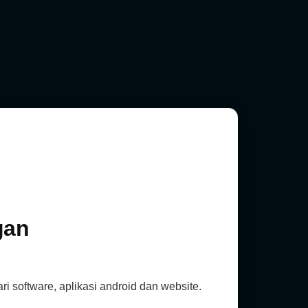
gan
software, aplikasi android dan website.