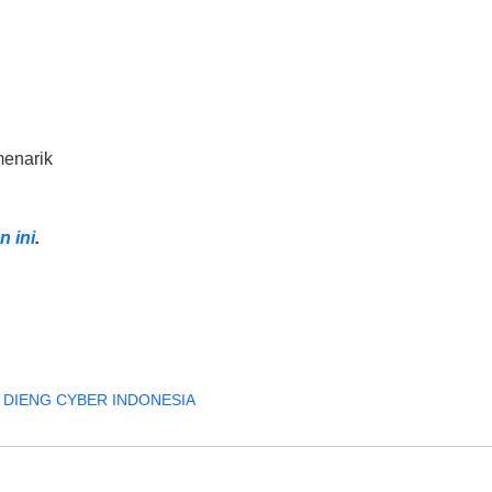
menarik
n ini
.
PT DIENG CYBER INDONESIA