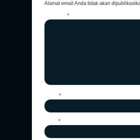
Alamat email Anda tidak akan dipublikasik
Komentar
*
Nama
*
Email
*