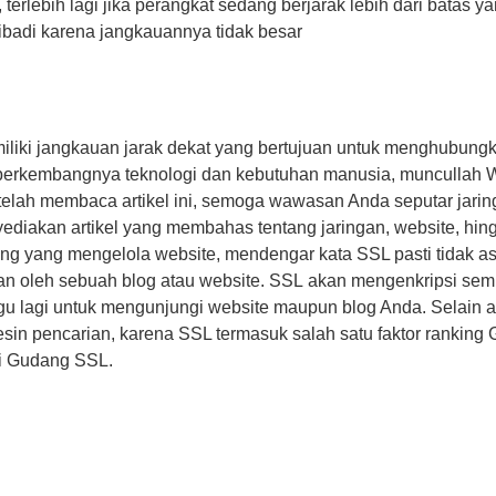
terlebih lagi jika perangkat sedang berjarak lebih dari batas y
badi karena jangkauannya tidak besar
liki jangkauan jarak dekat yang bertujuan untuk menghubungka
berkembangnya teknologi dan kebutuhan manusia, muncullah W
elah membaca artikel ini, semoga wawasan Anda seputar jari
iakan artikel yang membahas tentang jaringan, website, hingg
ng yang mengelola website, mendengar kata SSL pasti tidak a
n oleh sebuah blog atau website. SSL akan mengenkripsi semu
agu lagi untuk mengunjungi website maupun blog Anda. Selain a
mesin pencarian, karena SSL termasuk salah satu faktor rankin
gi Gudang SSL.