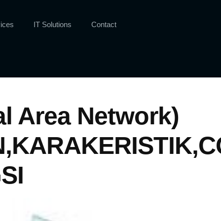
ices
IT Solutions
Contact
l Area Network)
,KARAKERISTIK,
SI