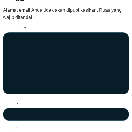
Alamat email Anda tidak akan dipublikasikan.
Ruas yang
wajib ditandai
*
Komentar
*
Nama
*
Email
*