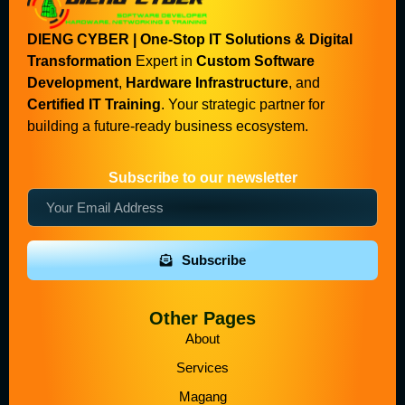
DIENG CYBER | One-Stop IT Solutions & Digital
Transformation
Expert in
Custom Software
Development
,
Hardware Infrastructure
, and
Certified IT Training
. Your strategic partner for
building a future-ready business ecosystem.
Subscribe to our newsletter
Subscribe
Other Pages
About
Services
Magang