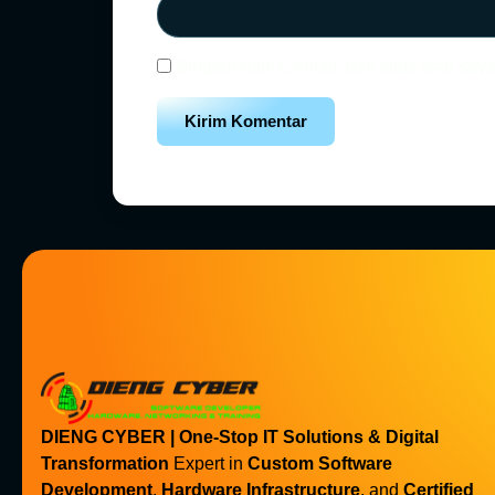
Simpan nama, email, dan situs web saya
DIENG CYBER | One-Stop IT Solutions & Digital
Transformation
Expert in
Custom Software
Development
,
Hardware Infrastructure
, and
Certified