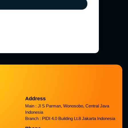
Address
Main : Jl S Parman, Wonosobo, Central Java
Indonesia
Branch : PIDI 4.0 Building Lt.8 Jakarta Indonesia