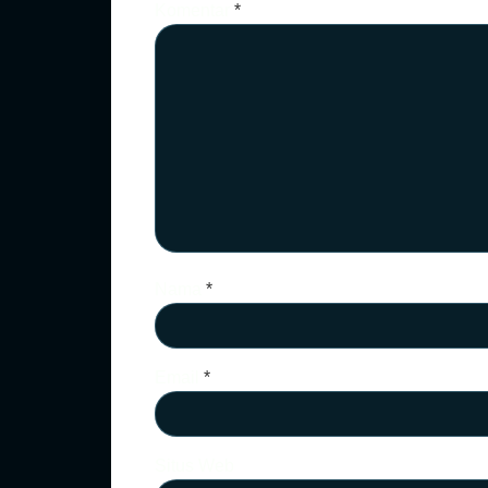
Komentar
*
Nama
*
Email
*
Situs Web