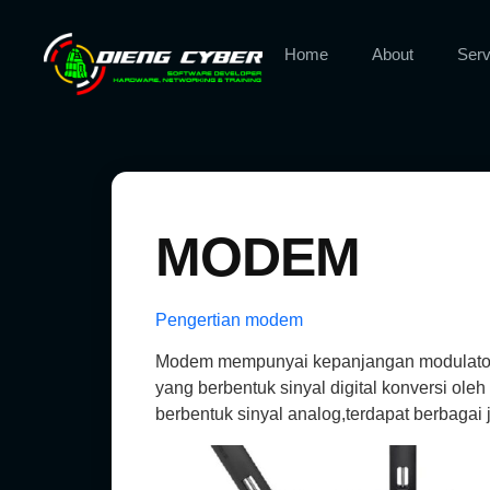
Home
About
Serv
MODEM
Pengertian modem
Modem mempunyai kepanjangan modulator De
yang berbentuk sinyal digital konversi ol
berbentuk sinyal analog,terdapat berbagai