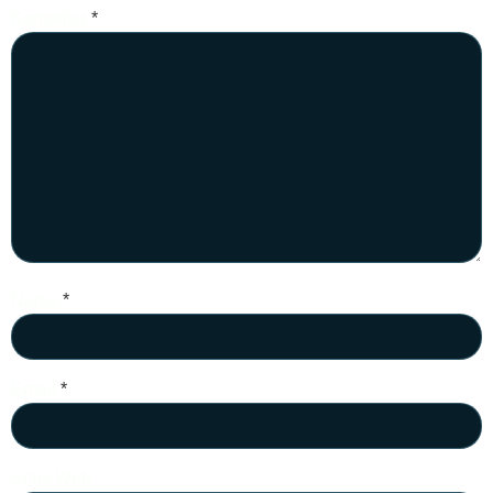
Komentar
*
Nama
*
Email
*
Situs Web