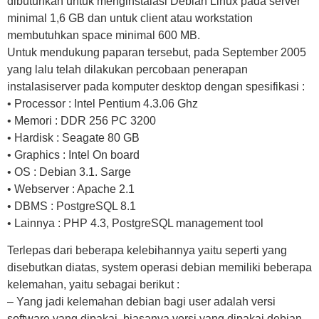
dibutuhkan untuk menginstalasi Debian Linux pada server
minimal 1,6 GB dan untuk client atau workstation
membutuhkan space minimal 600 MB.
Untuk mendukung paparan tersebut, pada September 2005
yang lalu telah dilakukan percobaan penerapan
instalasiserver pada komputer desktop dengan spesifikasi :
• Processor : Intel Pentium 4.3.06 Ghz
• Memori : DDR 256 PC 3200
• Hardisk : Seagate 80 GB
• Graphics : Intel On board
• OS : Debian 3.1. Sarge
• Webserver : Apache 2.1
• DBMS : PostgreSQL 8.1
• Lainnya : PHP 4.3, PostgreSQL management tool
Terlepas dari beberapa kelebihannya yaitu seperti yang
disebutkan diatas, system operasi debian memiliki beberapa
kelemahan, yaitu sebagai berikut :
– Yang jadi kelemahan debian bagi user adalah versi
software yang dipakai, biasanya versi yang dipakai debian