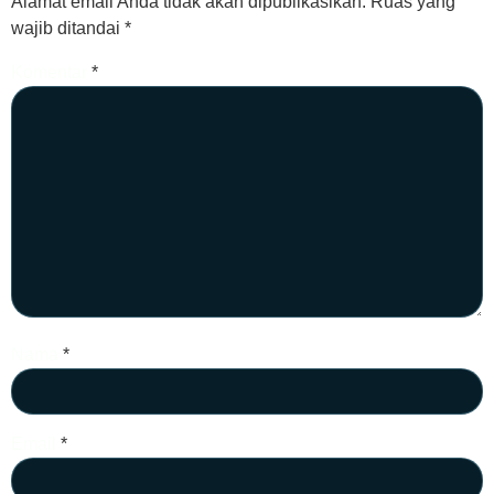
Alamat email Anda tidak akan dipublikasikan.
Ruas yang
wajib ditandai
*
Komentar
*
Nama
*
Email
*