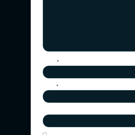
Nama
*
Email
*
Situs Web