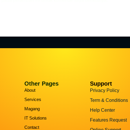
 pada peramban ini untuk komentar saya berikutnya.
Other Pages
Support
About
Privacy Policy
Services
Term & Conditions
Magang
Help Center
IT Solutions
Features Request
Contact
Online Support