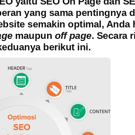
SEO yaitu SEO On Page dan SE
eran yang sama pentingnya da
ebsite semakin optimal, Anda
age
maupun
off page
. Secara r
eduanya berikut ini.