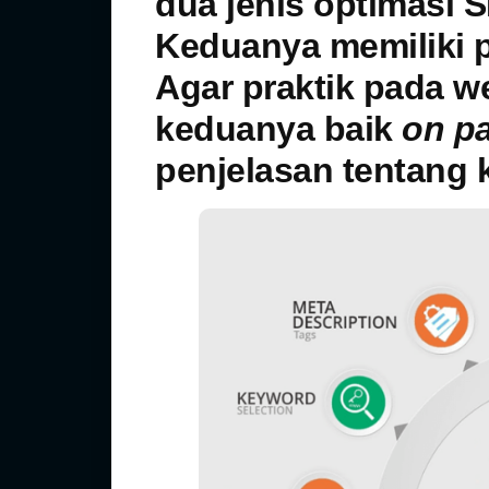
dua jenis optimasi 
Keduanya memiliki p
Agar praktik pada w
keduanya baik
on p
penjelasan tentang k