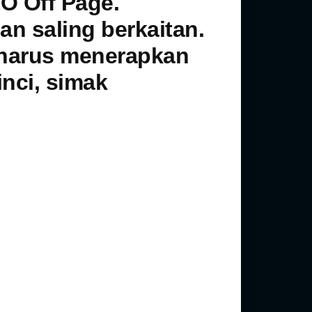
O Off Page.
n saling berkaitan.
 harus menerapkan
inci, simak