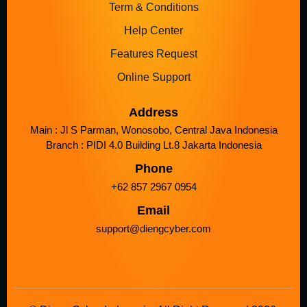
Term & Conditions
Help Center
Features Request
Online Support
Address
Main : Jl S Parman, Wonosobo, Central Java Indonesia
Branch : PIDI 4.0 Building Lt.8 Jakarta Indonesia
Phone
+62 857 2967 0954
Email
support@diengcyber.com