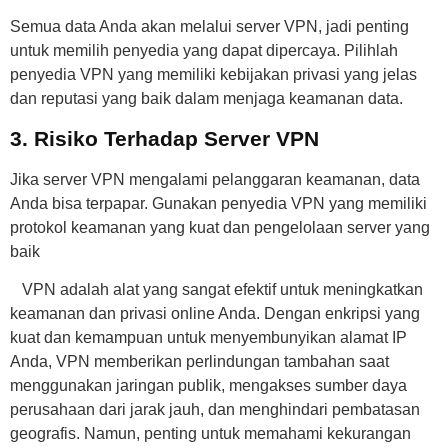
Semua data Anda akan melalui server VPN, jadi penting
untuk memilih penyedia yang dapat dipercaya. Pilihlah
penyedia VPN yang memiliki kebijakan privasi yang jelas
dan reputasi yang baik dalam menjaga keamanan data.
3.
Risiko Terhadap Server VPN
Jika server VPN mengalami pelanggaran keamanan, data
Anda bisa terpapar. Gunakan penyedia VPN yang memiliki
protokol keamanan yang kuat dan pengelolaan server yang
baik
VPN adalah alat yang sangat efektif untuk meningkatkan
keamanan dan privasi online Anda. Dengan enkripsi yang
kuat dan kemampuan untuk menyembunyikan alamat IP
Anda, VPN memberikan perlindungan tambahan saat
menggunakan jaringan publik, mengakses sumber daya
perusahaan dari jarak jauh, dan menghindari pembatasan
geografis. Namun, penting untuk memahami kekurangan