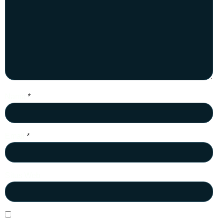
Nama
*
Email
*
Situs Web