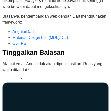
dikompilasi
(transpile)
menjadi kode Javascript, sehingga
web browser dapat mengeksekusinya.
Biasanya, pengembangan web dengan Dart menggunakan
framework:
AngularDart
Material Design Lite (MDL)/Dart
OverRe
Tinggalkan Balasan
Alamat email Anda tidak akan dipublikasikan.
Ruas yang
wajib ditandai
*
Komentar
*