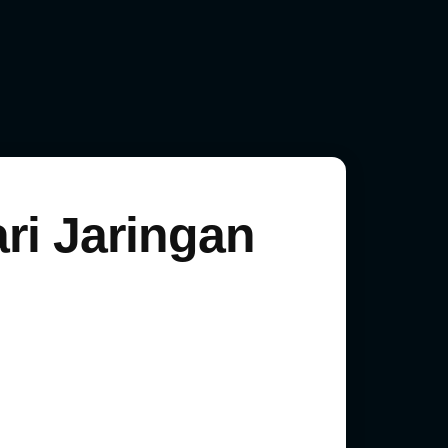
ri Jaringan