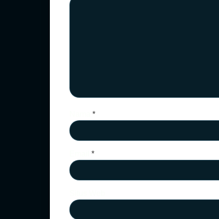
Nama
*
Email
*
Situs Web