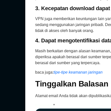
3. Kecepatan download dapat
VPN juga memberikan keuntungan lain ya
sedang menggunakan jaringan pribadi. De
tidak di akses oleh banyak orang.
4. Dapat mengotentifikasi dat
Masih berkaitan dengan alasan keamanan,
diperiksa apakah berasal dari sumber ter
berasal dari sumber yang terpercaya.
baca juga:
tipe-tipe keamanan jaringan
Tinggalkan Balasan
Alamat email Anda tidak akan dipublikasik
Komentar
*