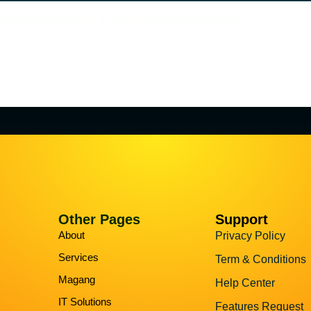
 pada peramban ini untuk komentar saya berikutnya.
Other Pages
Support
About
Privacy Policy
Services
Term & Conditions
Magang
Help Center
IT Solutions
Features Request