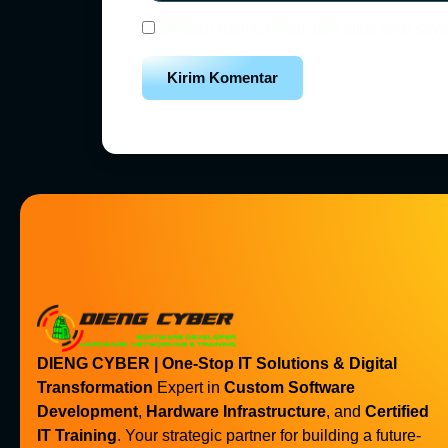
Simpan nama, email, dan situs web saya
DIENG CYBER | One-Stop IT Solutions & Digital
Transformation
Expert in
Custom Software
Development
,
Hardware Infrastructure
, and
Certified
IT Training
. Your strategic partner for building a future-