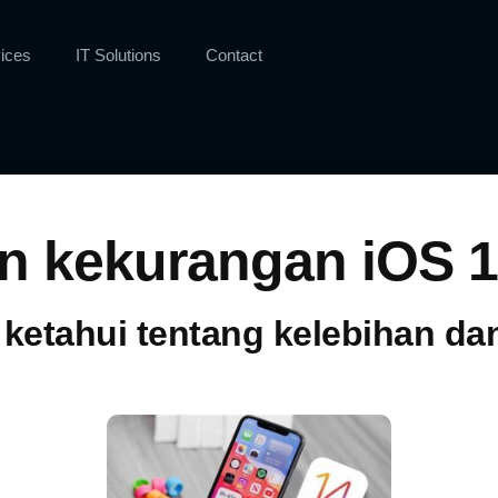
ices
IT Solutions
Contact
n kekurangan iOS 
ketahui tentang kelebihan d