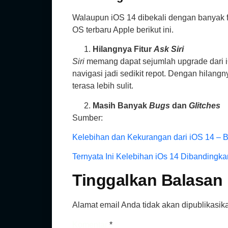
Walaupun iOS 14 dibekali dengan banyak fi
OS terbaru Apple berikut ini.
Hilangnya Fitur
Ask Siri
Siri
memang dapat sejumlah upgrade dari iO
navigasi jadi sedikit repot. Dengan hilang
terasa lebih sulit.
Masih Banyak
Bugs
dan
Glitches
Sumber:
Kelebihan dan Kekurangan dari iOS 14 – Bl
Ternyata Ini Kelebihan iOs 14 Dibandingka
Tinggalkan Balasan
Alamat email Anda tidak akan dipublikasik
Komentar
*