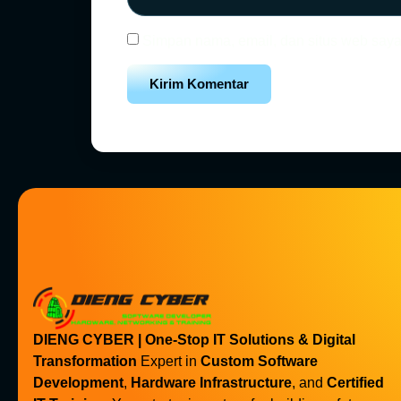
Simpan nama, email, dan situs web saya
DIENG CYBER | One-Stop IT Solutions & Digital
Transformation
Expert in
Custom Software
Development
,
Hardware Infrastructure
, and
Certified