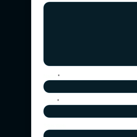
Nama
*
Email
*
Situs Web