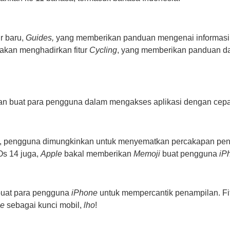
r baru,
Guides,
yang memberikan panduan mengenai informasi t
 akan menghadirkan fitur
Cycling
, yang memberikan panduan dan 
an buat para pengguna dalam mengakses aplikasi dengan cepat
a, pengguna dimungkinkan untuk menyematkan percakapan pentin
Os 14 juga,
Apple
bakal memberikan
Memoji
buat pengguna
iP
buat para pengguna
iPhone
untuk mempercantik penampilan. F
ne
sebagai kunci mobil,
lho
!