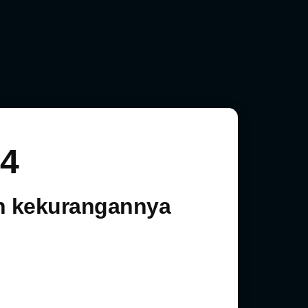
14
an kekurangannya