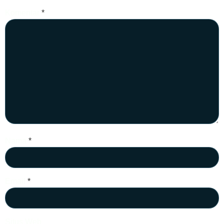
Komentar
*
Nama
*
Email
*
Situs Web