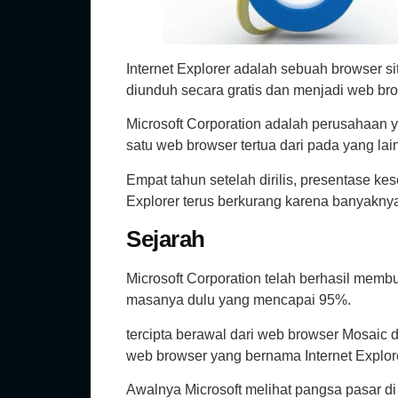
Internet Explorer adalah sebuah browser s
diunduh secara gratis dan menjadi web b
Microsoft Corporation adalah perusahaan
satu web browser tertua dari pada yang lai
Empat tahun setelah dirilis, presentase 
Explorer terus berkurang karena banyakny
Sejarah
Microsoft Corporation telah berhasil memb
masanya dulu yang mencapai 95%.
tercipta berawal dari web browser Mosaic 
web browser yang bernama Internet Explor
Awalnya Microsoft melihat pangsa pasar d