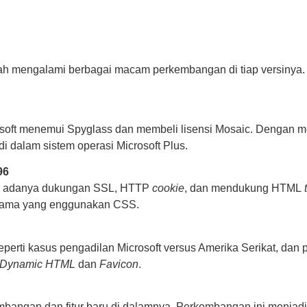
lah mengalami berbagai macam perkembangan di tiap versinya. B
Microsoft menemui Spyglass dan membeli lisensi Mosaic. Dengan 
di dalam sistem operasi Microsoft Plus.
96
ti adanya dukungan SSL, HTTP
cookie
, dan mendukung HTML
ertama yang enggunakan CSS.
seperti kasus pengadilan Microsoft versus Amerika Serikat, dan
Dynamic HTML
dan
Favicon
.
bangan dan fitur baru di dalamnya. Perkembangan ini menjadik