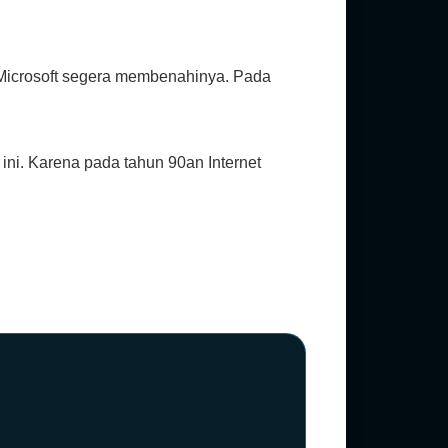
Microsoft segera membenahinya. Pada
i. Karena pada tahun 90an Internet