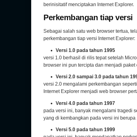
berinisitatif menciptakan Internet Explorer.
Perkembangan tiap versi
Sebagai salah satu web browser tertua, te
perkembangan tiap versi Internet Explorer:
Versi 1.0 pada tahun 1995
versi 1.0 berhasil di rilis tepat setelah 
browser ini pun tercipta dan menjadi paket 
Versi 2.0 sampai 3.0 pada tahun 19
versi 2.0 mengalami perkembangan seper
Internet Explorer menjadi web browser p
Versi 4.0 pada tahun 1997
pada versi ini, banyak mengalami tragedi 
yang di kembangkan pada versi ini berupa
Versi 5.0 pada tahun 1999
pada versi ini, banyak mendapatkan perkem