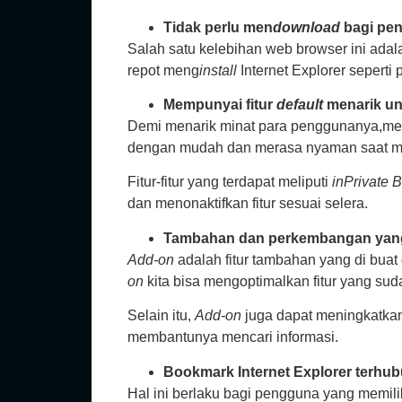
Tidak perlu men
download
bagi pe
Salah satu kelebihan web browser ini adal
repot meng
install
Internet Explorer seperti
Mempunyai fitur
default
menarik u
Demi menarik minat para penggunanya,me
dengan mudah dan merasa nyaman saat menj
Fitur-fitur yang terdapat meliputi
inPrivate
B
dan menonaktifkan fitur sesuai selera.
Tambahan dan perkembangan yang
Add-on
adalah fitur tambahan yang di bu
on
kita bisa mengoptimalkan fitur yang su
Selain itu,
Add-on
juga dapat meningkatkan 
membantunya mencari informasi.
Bookmark Internet Explorer terhu
Hal ini berlaku bagi pengguna yang memilik