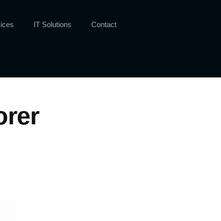
ices
IT Solutions
Contact
orer