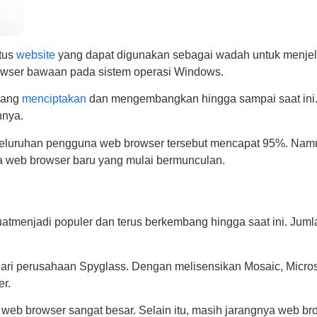
itus
website
yang dapat digunakan sebagai wadah untuk menjela
rowser bawaan pada sistem operasi Windows.
 yang
menciptakan
dan mengembangkan hingga sampai saat ini. I
nnya.
keseluruhan pengguna web browser tersebut mencapat 95%. Namu
a web browser baru yang mulai bermunculan.
uatmenjadi populer dan terus berkembang hingga saat ini. Jum
dari perusahaan Spyglass. Dengan melisensikan Mosaic, Micros
er.
i web browser sangat besar. Selain itu, masih jarangnya web b