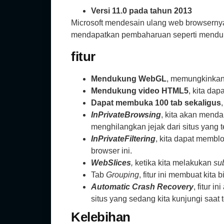
Versi 11.0 pada tahun 2013
Microsoft mendesain ulang web browsernya
mendapatkan pembaharuan seperti menduku
fitur
Mendukung WebGL
, memungkinkan 
Mendukung video HTML5
, kita da
Dapat membuka 100 tab sekaligus
InPrivateBrowsing
, kita akan men
menghilangkan jejak dari situs yang te
InPrivateFiltering
, kita dapat membl
browser ini.
WebSlices
,
ketika kita melakukan
su
Tab
Grouping
, fitur ini membuat kit
Automatic Crash Recovery
, fitur 
situs yang sedang kita kunjungi saat 
Kelebihan