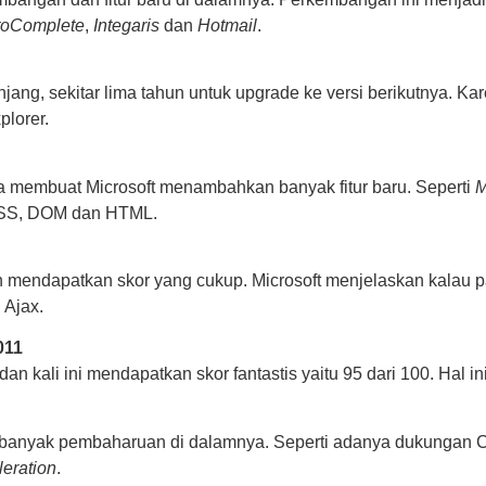
toComplete
,
Integaris
dan
Hotmail
.
anjang, sekitar lima tahun untuk upgrade ke versi berikutnya. 
plorer.
membuat Microsoft menambahkan banyak fitur baru. Seperti
M
SS, DOM dan HTML.
n mendapatkan skor yang cukup. Microsoft menjelaskan kalau pad
Ajax.
011
 dan kali ini mendapatkan skor fantastis yaitu 95 dari 100. H
 banyak pembaharuan di dalamnya. Seperti adanya dukungan
eration
.