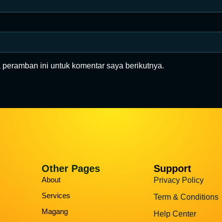
 peramban ini untuk komentar saya berikutnya.
Other Pages
Support
About
Privacy Policy
Services
Term & Conditions
Magang
Help Center