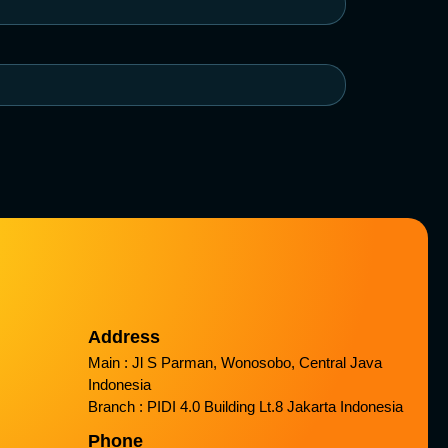
Address
Main : Jl S Parman, Wonosobo, Central Java
Indonesia
Branch : PIDI 4.0 Building Lt.8 Jakarta Indonesia
Phone