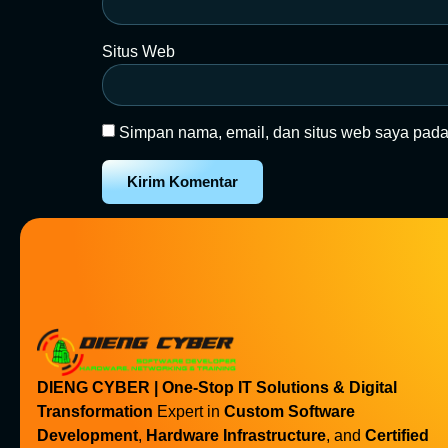
Situs Web
Simpan nama, email, dan situs web saya pada
DIENG CYBER | One-Stop IT Solutions & Digital
Transformation
Expert in
Custom Software
Development
,
Hardware Infrastructure
, and
Certified