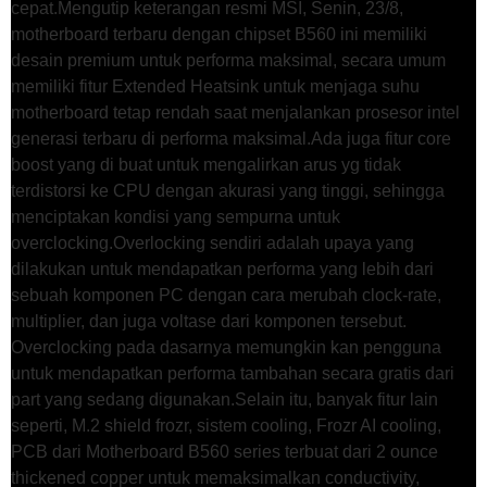
cepat.Mengutip keterangan resmi MSI, Senin, 23/8,
motherboard terbaru dengan chipset B560 ini memiliki
desain premium untuk performa maksimal, secara umum
memiliki fitur Extended Heatsink untuk menjaga suhu
motherboard tetap rendah saat menjalankan prosesor intel
generasi terbaru di performa maksimal.Ada juga fitur core
boost yang di buat untuk mengalirkan arus yg tidak
terdistorsi ke CPU dengan akurasi yang tinggi, sehingga
menciptakan kondisi yang sempurna untuk
overclocking.Overlocking sendiri adalah upaya yang
dilakukan untuk mendapatkan performa yang lebih dari
sebuah komponen PC dengan cara merubah clock-rate,
multiplier, dan juga voltase dari komponen tersebut.
Overclocking pada dasarnya memungkin kan pengguna
untuk mendapatkan performa tambahan secara gratis dari
part yang sedang digunakan.Selain itu, banyak fitur lain
seperti, M.2 shield frozr, sistem cooling, Frozr AI cooling,
PCB dari Motherboard B560 series terbuat dari 2 ounce
thickened copper untuk memaksimalkan conductivity,