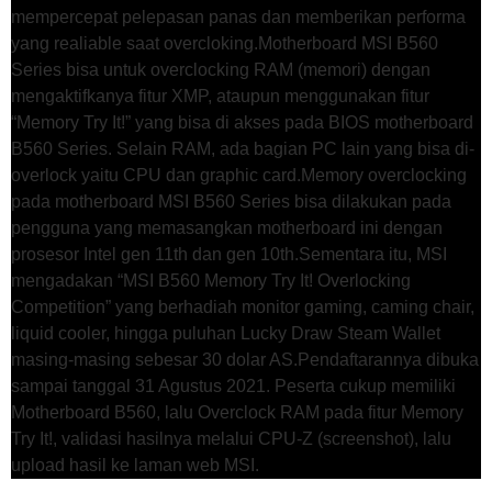
mempercepat pelepasan panas dan memberikan performa
yang realiable saat overcloking.Motherboard MSI B560
Series bisa untuk overclocking RAM (memori) dengan
mengaktifkanya fitur XMP, ataupun menggunakan fitur
“Memory Try It!” yang bisa di akses pada BIOS motherboard
B560 Series. Selain RAM, ada bagian PC lain yang bisa di-
overlock yaitu CPU dan graphic card.Memory overclocking
pada motherboard MSI B560 Series bisa dilakukan pada
pengguna yang memasangkan motherboard ini dengan
prosesor Intel gen 11th dan gen 10th.Sementara itu, MSI
mengadakan “MSI B560 Memory Try It! Overlocking
Competition” yang berhadiah monitor gaming, caming chair,
liquid cooler, hingga puluhan Lucky Draw Steam Wallet
masing-masing sebesar 30 dolar AS.Pendaftarannya dibuka
sampai tanggal 31 Agustus 2021. Peserta cukup memiliki
Motherboard B560, lalu Overclock RAM pada fitur Memory
Try It!, validasi hasilnya melalui CPU-Z (screenshot), lalu
upload hasil ke laman web MSI.