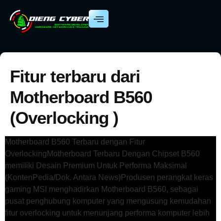
Fitur terbaru dari
Motherboard B560
(Overlocking )
Motherboard B560 Terbaru dengan Fitur
OverlockingMotherboard Terbaru Dengan Chipset B560
memiliki Desain Premium Untuk Performa Maksimal
(KontenPedia/Dok. Antara News)Produsen perangkat keras
gaming MSI menghadirkan Motherboard B560, sebagai
pusat penghubung komputer yang mengusung kemudahan
fitur overlocking untuk menunjang performa komputer lebih