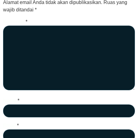
Alamat email Anda tidak akan dipublikasikan.
Ruas yang
wajib ditandai
*
Komentar
*
Nama
*
Email
*