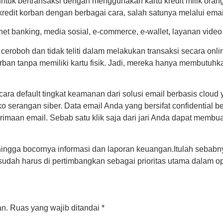
tuk bertransaksi dengan menggunakan kartu kredit milik orang
edit korban dengan berbagai cara, salah satunya melalui emai
net banking, media sosial, e-commerce, e-wallet, layanan video
ceroboh dan tidak teliti dalam melakukan transaksi secara onli
rban tanpa memiliki kartu fisik. Jadi, mereka hanya membutuhk
cara default tingkat keamanan dari solusi email berbasis cloud 
o serangan siber. Data email Anda yang bersifat confidential
aan email. Sebab satu klik saja dari jari Anda dapat membua
 hingga bocornya informasi dan laporan keuangan.Itulah sebab
udah harus di pertimbangkan sebagai prioritas utama dalam oper
an.
Ruas yang wajib ditandai
*