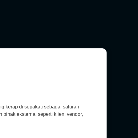
ng kerap di sepakati sebagai saluran
pihak eksternal seperti klien, vendor,