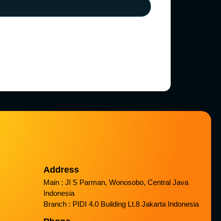
Address
Main : Jl S Parman, Wonosobo, Central Java
Indonesia
Branch : PIDI 4.0 Building Lt.8 Jakarta Indonesia