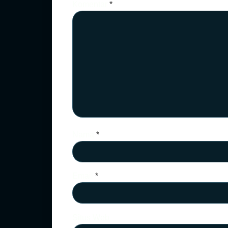
Komentar
*
Nama
*
Email
*
Situs Web