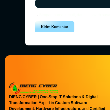
Simpan nama, email, dan situs web saya
DIENG CYBER | One-Stop IT Solutions & Digital
Transformation
Expert in
Custom Software
Development
,
Hardware Infrastructure
, and
Certified