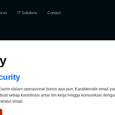
ices
IT Solutions
Contact
ty
curity
lazim dalam operasional bisnis apa pun. Karakteristik email ya
uat setiap koordinasi antar tim kerja hingga komunikasi dengan 
elalui email.