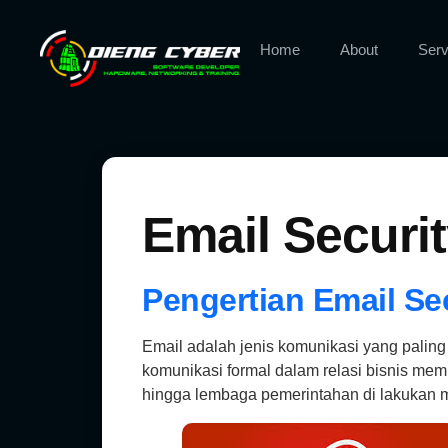
Home
About
Serv
Email Securi
Pengertian Email Se
Email adalah jenis komunikasi yang paling 
komunikasi formal dalam relasi bisnis memb
hingga lembaga pemerintahan di lakukan m