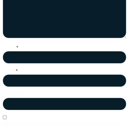
Nama
*
Email
*
Situs Web
Simpan nama, email, dan situs web saya pada peramban ini