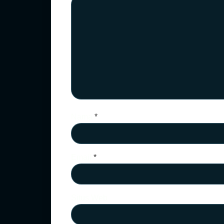
Nama
*
Email
*
Situs Web