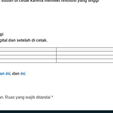
 sudah di cetak karena memiliki resolusi yang tinggi
gi
tal dan setelah di cetak.
an ini,
dan
ini.
an.
Ruas yang wajib ditandai
*