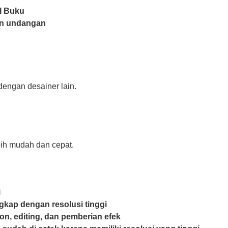
l Buku
an undangan
engan desainer lain.
bih mudah dan cepat.
i
gkap dengan resolusi tinggi
ion, editing, dan pemberian efek