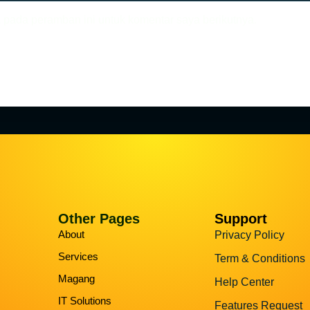
 pada peramban ini untuk komentar saya berikutnya.
Other Pages
Support
About
Privacy Policy
Services
Term & Conditions
Magang
Help Center
IT Solutions
Features Request