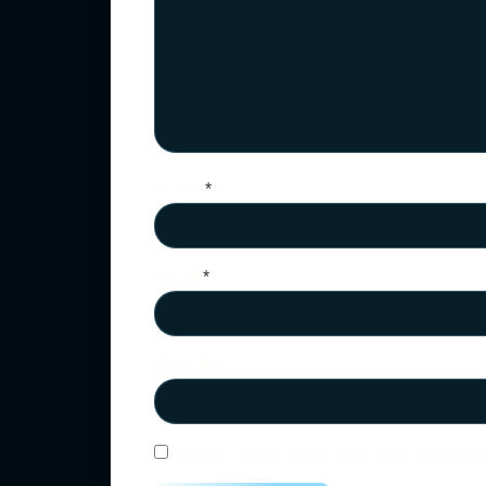
Nama
*
Email
*
Situs Web
Simpan nama, email, dan situs web saya