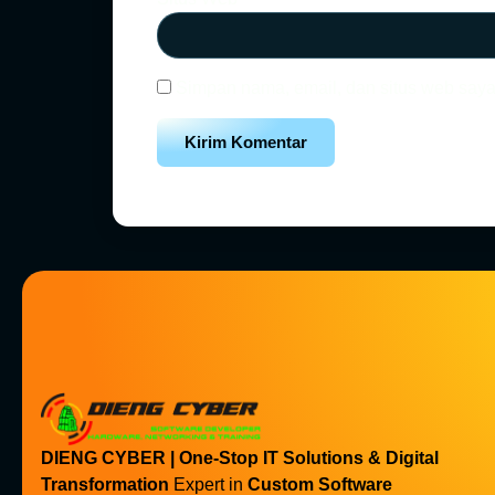
Simpan nama, email, dan situs web saya
DIENG CYBER | One-Stop IT Solutions & Digital
Transformation
Expert in
Custom Software