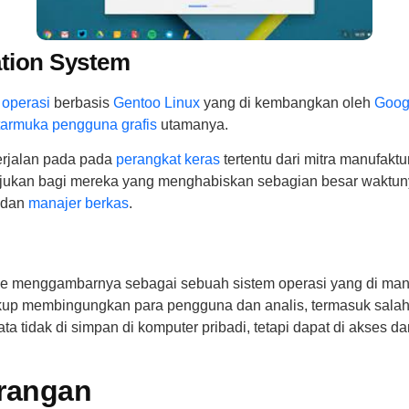
tion System
 operasi
berbasis
Gentoo Linux
yang di kembangkan oleh
Goog
tarmuka pengguna grafis
utamanya.
erjalan pada pada
perangkat keras
tertentu dari mitra manufak
i tujukan bagi mereka yang menghabiskan sebagian besar waktun
 dan
manajer berkas
.
le menggambarnya sebagai sebuah sistem operasi yang di mana
cukup membingungkan para pengguna dan analis, termasuk salah
a tidak di simpan di komputer pribadi, tetapi dapat di akses 
rangan