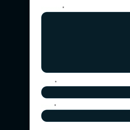
Komentar
*
Nama
*
Email
*
Situs Web