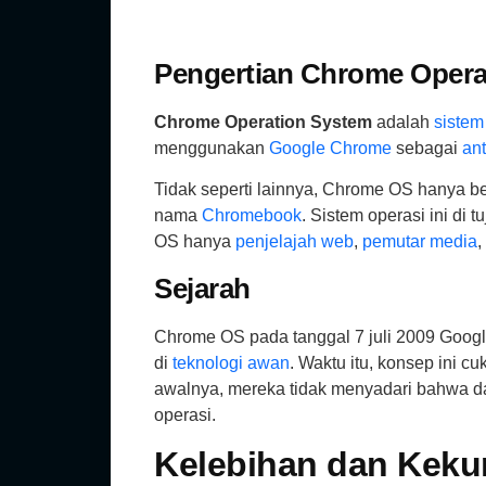
Pengertian Chrome Opera
Chrome Operation System
adalah
sistem
menggunakan
Google Chrome
sebagai
an
Tidak seperti lainnya, Chrome OS hanya b
nama
Chromebook
. Sistem operasi ini d
OS hanya
penjelajah web
,
pemutar media
,
Sejarah
Chrome OS pada tanggal 7 juli 2009 Goog
di
teknologi awan
. Waktu itu, konsep ini 
awalnya, mereka tidak menyadari bahwa dat
operasi.
Kelebihan dan Keku