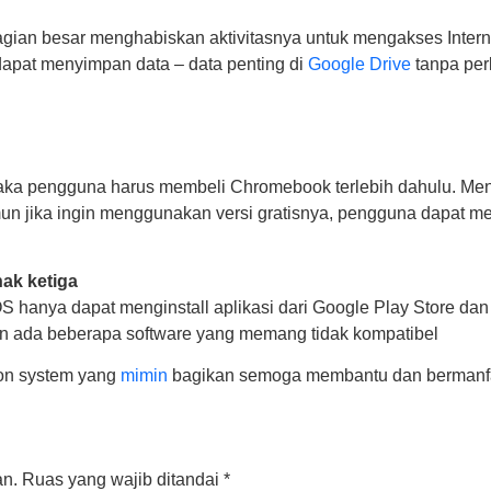
agian besar menghabiskan aktivitasnya untuk mengakses Intern
dapat menyimpan data – data penting di
Google Drive
tanpa perl
 pengguna harus membeli Chromebook terlebih dahulu. Mengin
mun jika ingin menggunakan versi gratisnya, pengguna dapat
hak ketiga
S hanya dapat menginstall aplikasi dari Google Play Store da
kin ada beberapa software yang memang tidak kompatibel
tion system yang
mimin
bagikan semoga membantu dan bermanfaa
an.
Ruas yang wajib ditandai
*