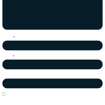
Nama
*
Email
*
Situs Web
Simpan nama, email, dan situs web saya pada peramban ini