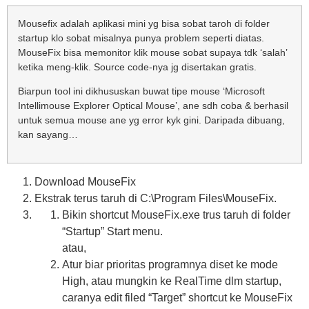
Mousefix adalah aplikasi mini yg bisa sobat taroh di folder
startup klo sobat misalnya punya problem seperti diatas.
MouseFix bisa memonitor klik mouse sobat supaya tdk ‘salah’
ketika meng-klik. Source code-nya jg disertakan gratis.
Biarpun tool ini dikhususkan buwat tipe mouse ‘Microsoft
Intellimouse Explorer Optical Mouse’, ane sdh coba & berhasil
untuk semua mouse ane yg error kyk gini. Daripada dibuang,
kan sayang…
Download MouseFix
Ekstrak terus taruh di C:\Program Files\MouseFix.
Bikin shortcut MouseFix.exe trus taruh di folder
“Startup” Start menu.
atau,
Atur biar prioritas programnya diset ke mode
High, atau mungkin ke RealTime dlm startup,
caranya edit filed “Target” shortcut ke MouseFix