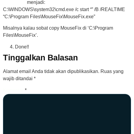
menjadi:
C:\WINDOWS\system32\cmd.exe /c start “” /B /REALTIME
“C:\Program Files\MouseFix\MouseFix.exe”
Misalnya kalau sobat copy MouseFix di ‘C:\Program
Files\MouseFix’.
Done!!
Tinggalkan Balasan
Alamat email Anda tidak akan dipublikasikan.
Ruas yang
wajib ditandai
*
Komentar
*