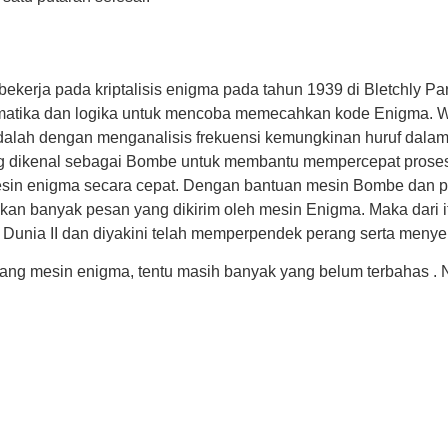
ekerja pada kriptalisis enigma pada tahun 1939 di Bletchly Par
tika dan logika untuk mencoba memecahkan kode Enigma. W
lah dengan menganalisis frekuensi kemungkinan huruf dalam p
dikenal sebagai Bombe untuk membantu mempercepat proses 
esin enigma secara cepat. Dengan bantuan mesin Bombe dan p
n banyak pesan yang dikirim oleh mesin Enigma. Maka dari it
g Dunia II dan diyakini telah memperpendek perang serta men
tang mesin enigma, tentu masih banyak yang belum terbahas . 