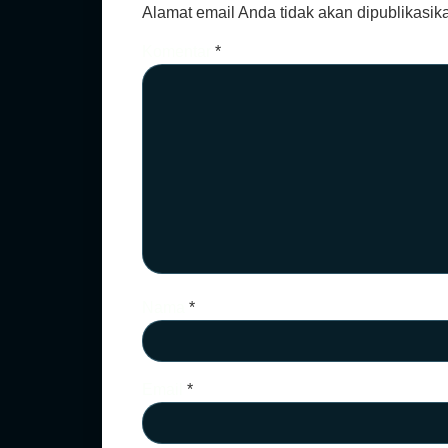
Alamat email Anda tidak akan dipublikasik
Komentar
*
Nama
*
Email
*