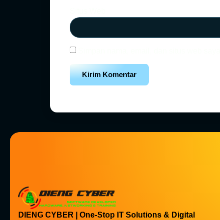
Situs Web
Simpan nama, email, dan situs web saya
DIENG CYBER | One-Stop IT Solutions & Digital