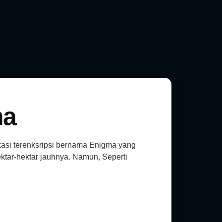
ma
asi terenksripsi bernama Enigma yang
tar-hektar jauhnya. Namun, Seperti