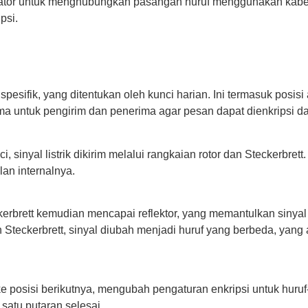
rator untuk menghubungkan pasangan huruf menggunakan kab
psi.
pesifik, yang ditentukan oleh kunci harian. Ini termasuk posisi
ama untuk pengirim dan penerima agar pesan dapat dienkripsi d
, sinyal listrik dikirim melalui rangkaian rotor dan Steckerbrett
an internalnya.
ckerbrett kemudian mencapai reflektor, yang memantulkan sinyal
 Steckerbrett, sinyal diubah menjadi huruf yang berbeda, yang 
r ke posisi berikutnya, mengubah pengaturan enkripsi untuk huruf
 satu putaran selesai.