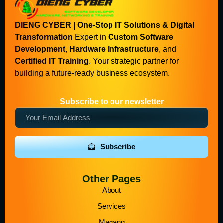
DIENG CYBER | One-Stop IT Solutions & Digital
Transformation
Expert in
Custom Software
Development
,
Hardware Infrastructure
, and
Certified IT Training
. Your strategic partner for
building a future-ready business ecosystem.
Subscribe to our newsletter
Subscribe
Other Pages
About
Services
Magang