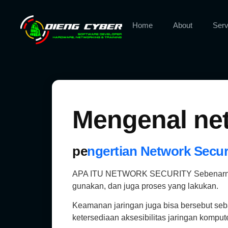
Home
About
Serv
Mengenal net
pe
ngertian Network Secur
APA ITU NETWORK SECURITY Sebenarnya, ist
gunakan, dan juga proses yang lakukan.
Keamanan jaringan juga bisa bersebut sebag
ketersediaan aksesibilitas jaringan komput