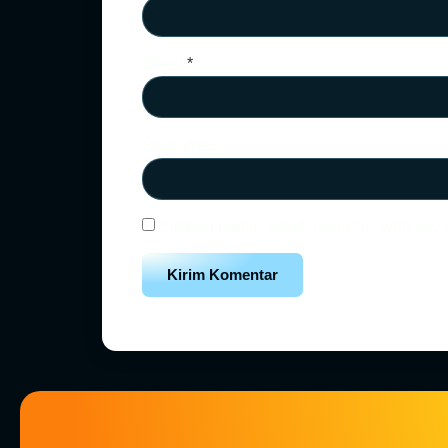
Email
*
Situs Web
Simpan nama, email, dan situs web saya