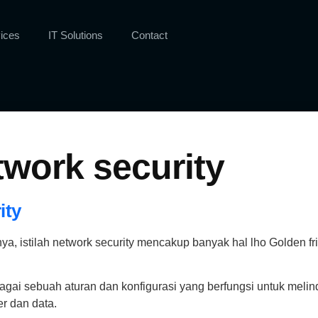
ices
IT Solutions
Contact
work security
ity
ilah network security mencakup banyak hal lho Golden frien
ai sebuah aturan dan konfigurasi yang berfungsi untuk melindu
er dan data.